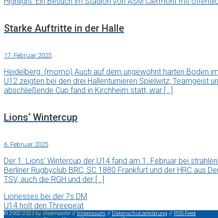
Highlight: Ein Besuch im Stadion von ASM Clermont mit öffentli
Starke Auftritte in der Halle
17. Februar 2025
Heidelberg. (momo) Auch auf dem ungewohnt harten Boden im 
U12 zeigten bei den drei Hallenturnieren Spielwitz, Teamgeist u
abschließende Cup fand in Kirchheim statt, war […]
Lions‘ Wintercup
6. Februar 2025
Der 1. Lions‘ Wintercup der U14 fand am 1. Februar bei strah
Berliner Rugbyclub BRC, SC 1880 Frankfurt und der HRC aus D
TSV, auch die RGH und der […]
Lionesses bei der 7s DM
U14 holt den Threepeat
©
2
0
0
2
-
2
0
2
3
b
y
W
e
b
m
a
s
t
e
r
//
Impressum
//
Datenschutzerklärung
//
RSS-Feed