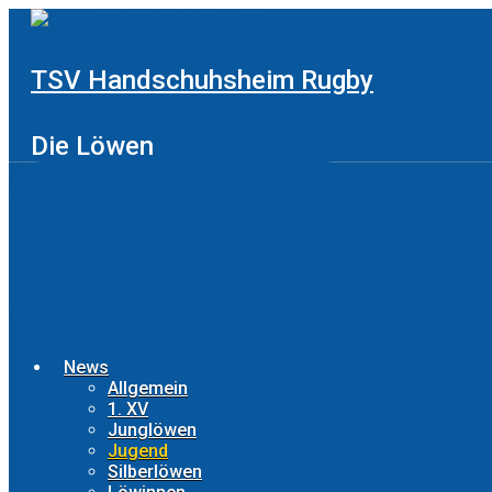
Zum
Hauptinhalt
springen
TSV Handschuhsheim Rugby
Die Löwen
News
Allgemein
1. XV
Junglöwen
Jugend
Silberlöwen