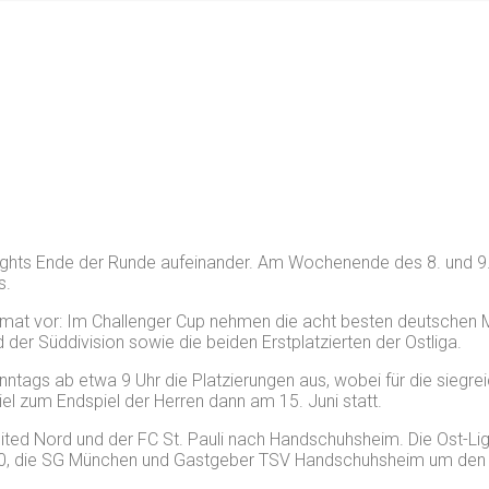
ghts Ende der Runde aufeinander. Am Wochenende des 8. und 9.
s.
ormat vor: Im Challenger Cup nehmen die acht besten deutschen Ma
d der Süddivision sowie die beiden Erstplatzierten der Ostliga.
tags ab etwa 9 Uhr die Platzierungen aus, wobei für die siegreic
el zum Endspiel der Herren dann am 15. Juni statt.
d Nord und der FC St. Pauli nach Handschuhsheim. Die Ost-Liga
880, die SG München und Gastgeber TSV Handschuhsheim um den F