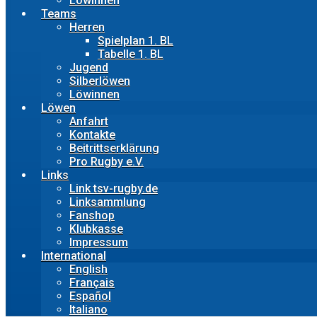
Löwinnen
Teams
Herren
Spielplan 1. BL
Tabelle 1. BL
Jugend
Silberlöwen
Löwinnen
Löwen
Anfahrt
Kontakte
Beitrittserklärung
Pro Rugby e.V.
Links
Link tsv-rugby.de
Linksammlung
Fanshop
Klubkasse
Impressum
International
English
Français
Español
Italiano