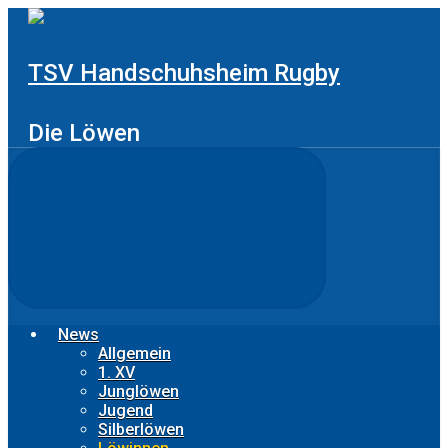
Zum
Hauptinhalt
springen
TSV Handschuhsheim Rugby
Die Löwen
News
Allgemein
1. XV
Junglöwen
Jugend
Silberlöwen