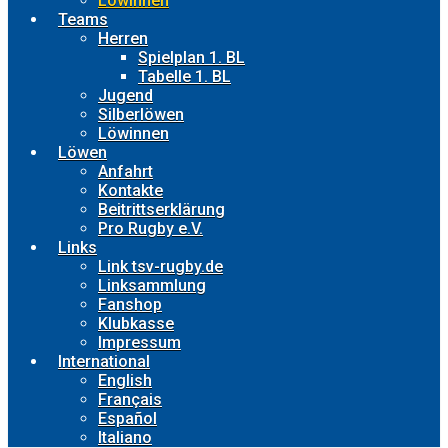
Löwinnen
Teams
Herren
Spielplan 1. BL
Tabelle 1. BL
Jugend
Silberlöwen
Löwinnen
Löwen
Anfahrt
Kontakte
Beitrittserklärung
Pro Rugby e.V.
Links
Link tsv-rugby.de
Linksammlung
Fanshop
Klubkasse
Impressum
International
English
Français
Español
Italiano