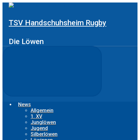
Zum
Hauptinhalt
springen
TSV Handschuhsheim Rugby
Die Löwen
News
Allgemein
1. XV
Junglöwen
Jugend
Silberlöwen