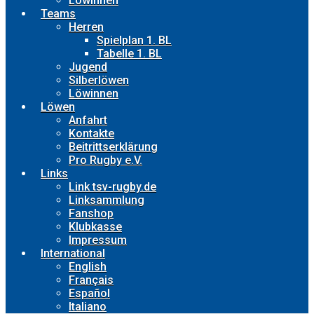
Löwinnen
Teams
Herren
Spielplan 1. BL
Tabelle 1. BL
Jugend
Silberlöwen
Löwinnen
Löwen
Anfahrt
Kontakte
Beitrittserklärung
Pro Rugby e.V.
Links
Link tsv-rugby.de
Linksammlung
Fanshop
Klubkasse
Impressum
International
English
Français
Español
Italiano