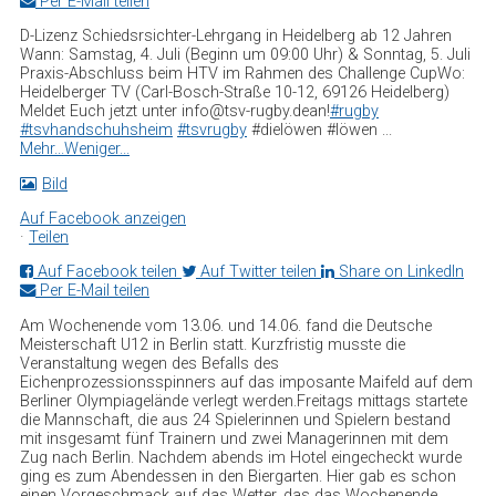
Per E-Mail teilen
D-Lizenz Schiedsrsichter-Lehrgang in Heidelberg ab 12 Jahren
Wann: Samstag, 4. Juli (Beginn um 09:00 Uhr) & Sonntag, 5. Juli
Praxis-Abschluss beim HTV im Rahmen des Challenge Cup
Wo:
Heidelberger TV (Carl-Bosch-Straße 10-12, 69126 Heidelberg)
Meldet Euch jetzt unter
info@tsv-rugby.de
an!
#rugby
#tsvhandschuhsheim
#tsvrugby
#dielöwen #löwen
...
Mehr...
Weniger...
Bild
Auf Facebook anzeigen
·
Teilen
Auf Facebook teilen
Auf Twitter teilen
Share on LinkedIn
Per E-Mail teilen
Am Wochenende vom 13.06. und 14.06. fand die Deutsche
Meisterschaft U12 in Berlin statt. Kurzfristig musste die
Veranstaltung wegen des Befalls des
Eichenprozessionsspinners auf das imposante Maifeld auf dem
Berliner Olympiagelände verlegt werden.
Freitags mittags startete
die Mannschaft, die aus 24 Spielerinnen und Spielern bestand
mit insgesamt fünf Trainern und zwei Managerinnen mit dem
Zug nach Berlin. Nachdem abends im Hotel eingecheckt wurde
ging es zum Abendessen in den Biergarten. Hier gab es schon
einen Vorgeschmack auf das Wetter, das das Wochenende