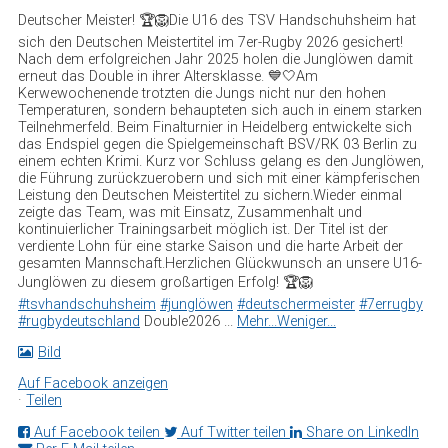
Deutscher Meister! 🏆🦁
Die U16 des TSV Handschuhsheim hat
sich den Deutschen Meistertitel im 7er-Rugby 2026 gesichert!
Nach dem erfolgreichen Jahr 2025 holen die Junglöwen damit
erneut das Double in ihrer Altersklasse. 💙🤍
Am
Kerwewochenende trotzten die Jungs nicht nur den hohen
Temperaturen, sondern behaupteten sich auch in einem starken
Teilnehmerfeld. Beim Finalturnier in Heidelberg entwickelte sich
das Endspiel gegen die Spielgemeinschaft BSV/RK 03 Berlin zu
einem echten Krimi. Kurz vor Schluss gelang es den Junglöwen,
die Führung zurückzuerobern und sich mit einer kämpferischen
Leistung den Deutschen Meistertitel zu sichern.
Wieder einmal
zeigte das Team, was mit Einsatz, Zusammenhalt und
kontinuierlicher Trainingsarbeit möglich ist. Der Titel ist der
verdiente Lohn für eine starke Saison und die harte Arbeit der
gesamten Mannschaft.
Herzlichen Glückwunsch an unsere U16-
Junglöwen zu diesem großartigen Erfolg! 🏆🦁
#tsvhandschuhsheim
#junglöwen
#deutschermeister
#7errugby
#rugbydeutschland
Double2026
...
Mehr...
Weniger...
Bild
Auf Facebook anzeigen
·
Teilen
Auf Facebook teilen
Auf Twitter teilen
Share on LinkedIn