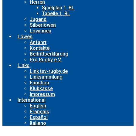
Herren
Spielplan 1. BL
Tabelle 1. BL
Jugend
Silberlöwen
Löwinnen
Löwen
Anfahrt
Kontakte
Beitrittserklärung
Pro Rugby e.V.
Links
Link tsv-rugby.de
Linksammlung
Fanshop
Klubkasse
Impressum
International
English
Français
Español
Italiano