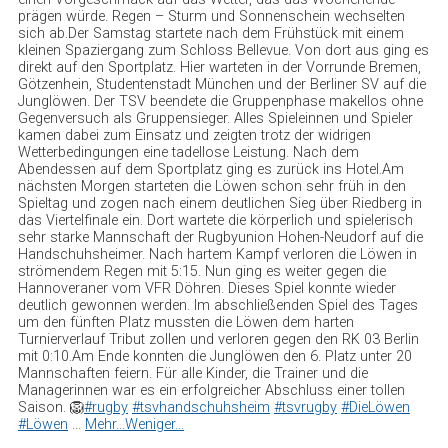
prägen würde. Regen – Sturm und Sonnenschein wechselten
sich ab.
Der Samstag startete nach dem Frühstück mit einem
kleinen Spaziergang zum Schloss Bellevue. Von dort aus ging es
direkt auf den Sportplatz. Hier warteten in der Vorrunde Bremen,
Götzenhein, Studentenstadt München und der Berliner SV auf die
Junglöwen. Der TSV beendete die Gruppenphase makellos ohne
Gegenversuch als Gruppensieger. Alles Spieleinnen und Spieler
kamen dabei zum Einsatz und zeigten trotz der widrigen
Wetterbedingungen eine tadellose Leistung. Nach dem
Abendessen auf dem Sportplatz ging es zurück ins Hotel.
Am
nächsten Morgen starteten die Löwen schon sehr früh in den
Spieltag und zogen nach einem deutlichen Sieg über Riedberg in
das Viertelfinale ein. Dort wartete die körperlich und spielerisch
sehr starke Mannschaft der Rugbyunion Hohen-Neudorf auf die
Handschuhsheimer. Nach hartem Kampf verloren die Löwen in
strömendem Regen mit 5:15. Nun ging es weiter gegen die
Hannoveraner vom VFR Döhren. Dieses Spiel konnte wieder
deutlich gewonnen werden. Im abschließenden Spiel des Tages
um den fünften Platz mussten die Löwen dem harten
Turnierverlauf Tribut zollen und verloren gegen den RK 03 Berlin
mit 0:10.
Am Ende konnten die Junglöwen den 6. Platz unter 20
Mannschaften feiern. Für alle Kinder, die Trainer und die
Managerinnen war es ein erfolgreicher Abschluss einer tollen
Saison. 🦁
#rugby
#tsvhandschuhsheim
#tsvrugby
#DieLöwen
#Löwen
...
Mehr...
Weniger...