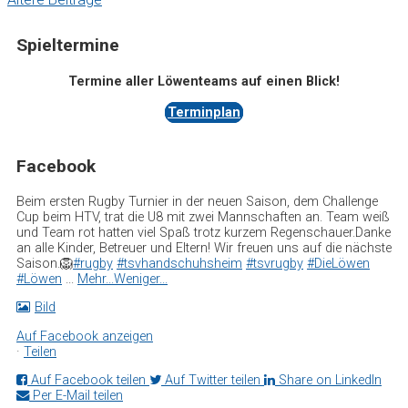
Spieltermine
Termine aller Löwenteams auf einen Blick!
Terminplan
Facebook
Beim ersten Rugby Turnier in der neuen Saison, dem Challenge
Cup beim HTV, trat die U8 mit zwei Mannschaften an. Team weiß
und Team rot hatten viel Spaß trotz kurzem Regenschauer.
Danke
an alle Kinder, Betreuer und Eltern! Wir freuen uns auf die nächste
Saison.🦁
#rugby
#tsvhandschuhsheim
#tsvrugby
#DieLöwen
#Löwen
...
Mehr...
Weniger...
Bild
Auf Facebook anzeigen
·
Teilen
Auf Facebook teilen
Auf Twitter teilen
Share on LinkedIn
Per E-Mail teilen