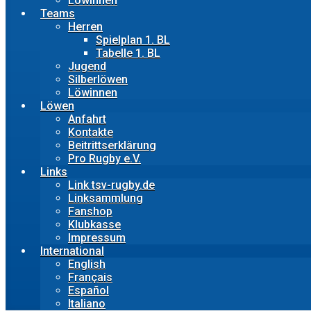
Löwinnen
Teams
Herren
Spielplan 1. BL
Tabelle 1. BL
Jugend
Silberlöwen
Löwinnen
Löwen
Anfahrt
Kontakte
Beitrittserklärung
Pro Rugby e.V.
Links
Link tsv-rugby.de
Linksammlung
Fanshop
Klubkasse
Impressum
International
English
Français
Español
Italiano