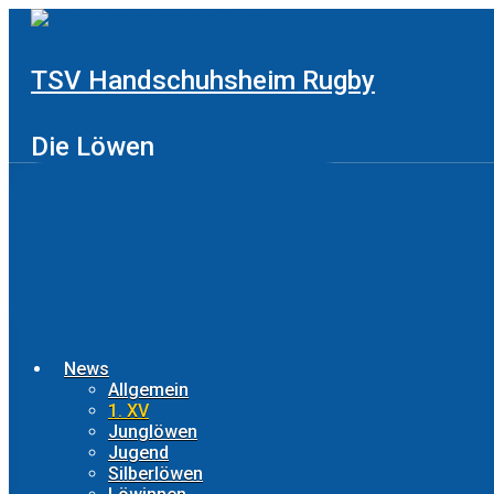
Zum
Hauptinhalt
springen
TSV Handschuhsheim Rugby
Die Löwen
News
Allgemein
1. XV
Junglöwen
Jugend
Silberlöwen