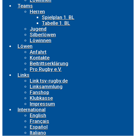
Löwinnen
Teams
Herren
Spielplan 1. BL
Tabelle 1. BL
Jugend
Silberlöwen
Löwinnen
Löwen
Anfahrt
Kontakte
Beitrittserklärung
Pro Rugby e.V.
Links
Link tsv-rugby.de
Linksammlung
Fanshop
Klubkasse
Impressum
International
English
Français
Español
Italiano