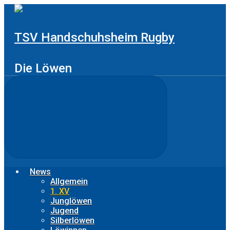
Zum
Hauptinhalt
springen
TSV Handschuhsheim Rugby
Die Löwen
News
Allgemein
1. XV
Junglöwen
Jugend
Silberlöwen