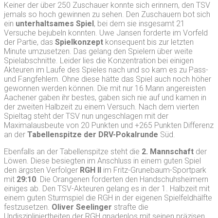
Keiner der über 250 Zuschauer konnte sich erinnern, den TSV
jemals so hoch gewinnen zu sehen. Den Zuschauern bot sich
ein
unterhaltsames Spiel
, bei dem sie insgesamt 21
Versuche bejubeln konnten. Uwe Jansen forderte im Vorfeld
der Partie, das
Spielkonzept
konsequent bis zur letzten
Minute umzusetzen. Das gelang den Spielern über weite
Spielabschnitte. Leider lies die Konzentration bei einigen
Akteuren im Laufe des Spieles nach und so kam es zu Pass-
und Fangfehlern. Ohne diese hätte das Spiel auch noch höher
gewonnen werden können. Die mit nur 16 Mann angereisten
Aachener gaben ihr bestes, gaben sich nie auf und kamen in
der zweiten Halbzeit zu einem Versuch. Nach dem vierten
Spieltag steht der TSV nun ungeschlagen mit der
Maximalausbeute von 20 Punkten und +265 Punkten Differenz
an der
Tabellenspitze der DRV-Pokalrunde
Süd.
Ebenfalls an der Tabellenspitze steht die
2. Mannschaft
der
Löwen. Diese besiegten im Anschluss in einem guten Spiel
den ärgsten Verfolger
RGH II
im Fritz-Grunebaum-Sportpark
mit
29:10
. Die Orangenen forderten den Handschuhsheimern
einiges ab. Den TSV-Akteuren gelang es in der 1. Halbzeit mit
einem guten Sturmspiel die RGH in der eigenen Spielfeldhälfte
festzusetzen.
Oliver Seelinger
strafte die
Undiszipliniertheiten der RGH gnadenlos mit seinen präzisen