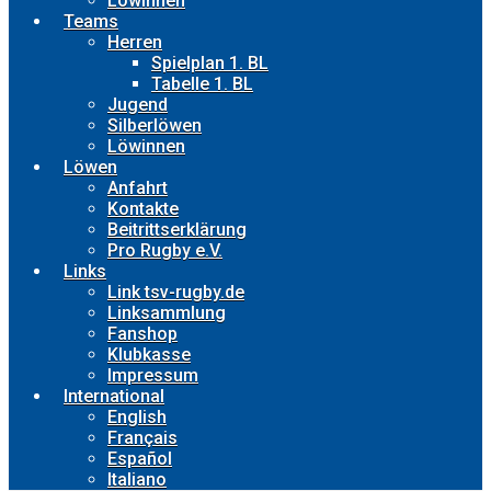
Löwinnen
Teams
Herren
Spielplan 1. BL
Tabelle 1. BL
Jugend
Silberlöwen
Löwinnen
Löwen
Anfahrt
Kontakte
Beitrittserklärung
Pro Rugby e.V.
Links
Link tsv-rugby.de
Linksammlung
Fanshop
Klubkasse
Impressum
International
English
Français
Español
Italiano