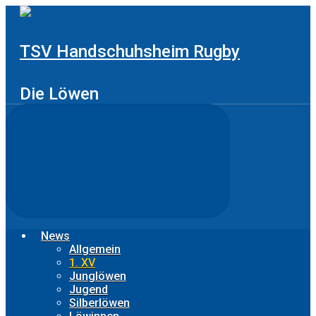
Zum
Hauptinhalt
springen
TSV Handschuhsheim Rugby
Die Löwen
News
Allgemein
1. XV
Junglöwen
Jugend
Silberlöwen