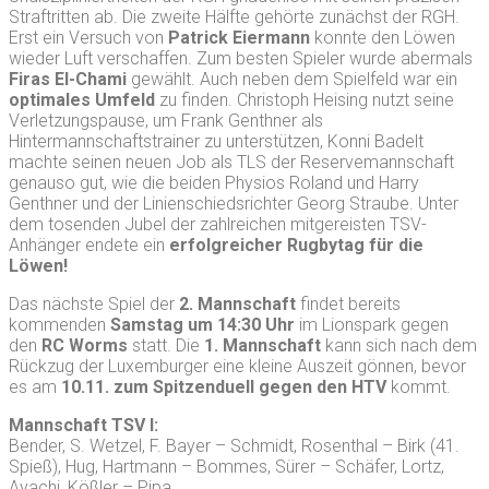
Straftritten ab. Die zweite Hälfte gehörte zunächst der RGH.
Erst ein Versuch von
Patrick Eiermann
konnte den Löwen
wieder Luft verschaffen. Zum besten Spieler wurde abermals
Firas El-Chami
gewählt. Auch neben dem Spielfeld war ein
optimales Umfeld
zu finden. Christoph Heising nutzt seine
Verletzungspause, um Frank Genthner als
Hintermannschaftstrainer zu unterstützen, Konni Badelt
machte seinen neuen Job als TLS der Reservemannschaft
genauso gut, wie die beiden Physios Roland und Harry
Genthner und der Linienschiedsrichter Georg Straube. Unter
dem tosenden Jubel der zahlreichen mitgereisten TSV-
Anhänger endete ein
erfolgreicher Rugbytag für die
Löwen!
Das nächste Spiel der
2. Mannschaft
findet bereits
kommenden
Samstag um 14:30 Uhr
im Lionspark gegen
den
RC Worms
statt. Die
1. Mannschaft
kann sich nach dem
Rückzug der Luxemburger eine kleine Auszeit gönnen, bevor
es am
10.11. zum Spitzenduell gegen den HTV
kommt.
Mannschaft TSV I:
Bender, S. Wetzel, F. Bayer – Schmidt, Rosenthal – Birk (41.
Spieß), Hug, Hartmann – Bommes, Sürer – Schäfer, Lortz,
Ayachi, Kößler – Pipa