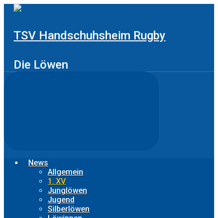
Zum
Hauptinhalt
springen
TSV Handschuhsheim Rugby
Die Löwen
News
Allgemein
1. XV
Junglöwen
Jugend
Silberlöwen