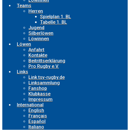
Löwinnen
Teams
Herren
Spielplan 1. BL
Tabelle 1. BL
Jugend
Silberlöwen
Löwinnen
Löwen
Anfahrt
Kontakte
Beitrittserklärung
Pro Rugby e.V.
Links
Link tsv-rugby.de
Linksammlung
Fanshop
Klubkasse
Impressum
International
English
Français
Español
Italiano