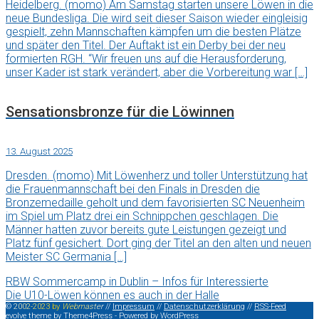
Heidelberg. (momo) Am Samstag starten unsere Löwen in die
neue Bundesliga. Die wird seit dieser Saison wieder eingleisig
gespielt, zehn Mannschaften kämpfen um die besten Plätze
und später den Titel. Der Auftakt ist ein Derby bei der neu
formierten RGH. “Wir freuen uns auf die Herausforderung,
unser Kader ist stark verändert, aber die Vorbereitung war […]
Sensationsbronze für die Löwinnen
13. August 2025
Dresden. (momo) Mit Löwenherz und toller Unterstützung hat
die Frauenmannschaft bei den Finals in Dresden die
Bronzemedaille geholt und dem favorisierten SC Neuenheim
im Spiel um Platz drei ein Schnippchen geschlagen. Die
Männer hatten zuvor bereits gute Leistungen gezeigt und
Platz fünf gesichert. Dort ging der Titel an den alten und neuen
Meister SC Germania […]
RBW Sommercamp in Dublin – Infos für Interessierte
Die U10-Löwen können es auch in der Halle
©
2
0
0
2
-
2
0
2
3
b
y
W
e
b
m
a
s
t
e
r
//
Impressum
//
Datenschutzerklärung
//
RSS-Feed
evolve
theme by Theme4Press - Powered by
WordPress