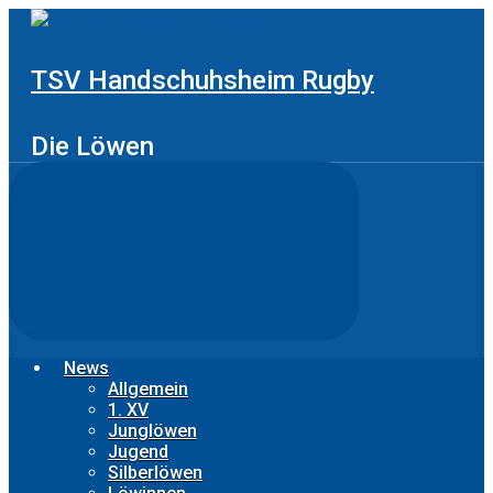
Zum
Hauptinhalt
springen
TSV Handschuhsheim Rugby
Die Löwen
News
Allgemein
1. XV
Junglöwen
Jugend
Silberlöwen