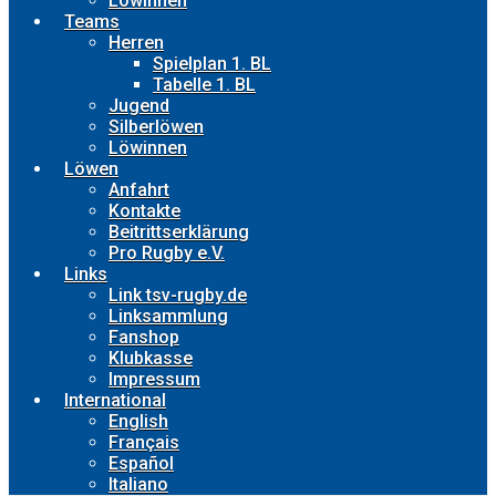
Löwinnen
Teams
Herren
Spielplan 1. BL
Tabelle 1. BL
Jugend
Silberlöwen
Löwinnen
Löwen
Anfahrt
Kontakte
Beitrittserklärung
Pro Rugby e.V.
Links
Link tsv-rugby.de
Linksammlung
Fanshop
Klubkasse
Impressum
International
English
Français
Español
Italiano