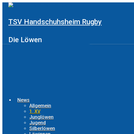
Zum
Hauptinhalt
springen
TSV Handschuhsheim Rugby
Die Löwen
News
Allgemein
1. XV
Junglöwen
Jugend
Silberlöwen