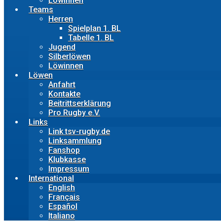
Löwinnen
Teams
Herren
Spielplan 1. BL
Tabelle 1. BL
Jugend
Silberlöwen
Löwinnen
Löwen
Anfahrt
Kontakte
Beitrittserklärung
Pro Rugby e.V.
Links
Link tsv-rugby.de
Linksammlung
Fanshop
Klubkasse
Impressum
International
English
Français
Español
Italiano