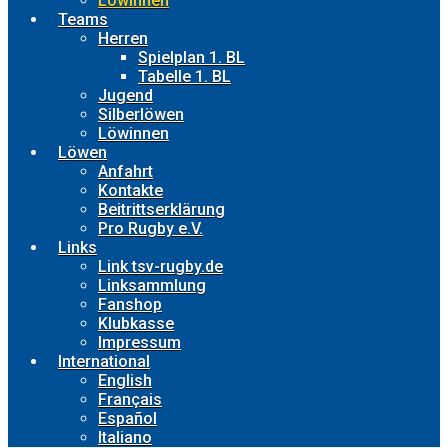
Löwinnen
Teams
Herren
Spielplan 1. BL
Tabelle 1. BL
Jugend
Silberlöwen
Löwinnen
Löwen
Anfahrt
Kontakte
Beitrittserklärung
Pro Rugby e.V.
Links
Link tsv-rugby.de
Linksammlung
Fanshop
Klubkasse
Impressum
International
English
Français
Español
Italiano