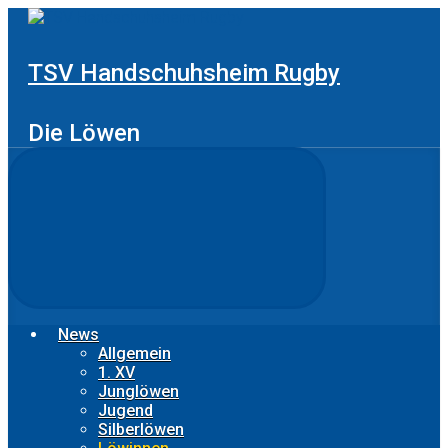
Zum
Hauptinhalt
springen
TSV Handschuhsheim Rugby
Die Löwen
News
Allgemein
1. XV
Junglöwen
Jugend
Silberlöwen