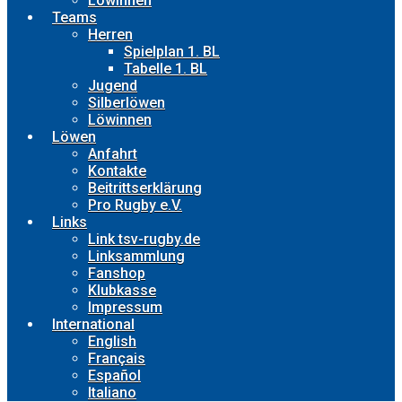
Löwinnen
Teams
Herren
Spielplan 1. BL
Tabelle 1. BL
Jugend
Silberlöwen
Löwinnen
Löwen
Anfahrt
Kontakte
Beitrittserklärung
Pro Rugby e.V.
Links
Link tsv-rugby.de
Linksammlung
Fanshop
Klubkasse
Impressum
International
English
Français
Español
Italiano