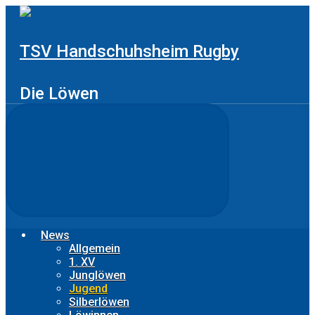
Zum
Hauptinhalt
springen
TSV Handschuhsheim Rugby
Die Löwen
News
Allgemein
1. XV
Junglöwen
Jugend
Silberlöwen