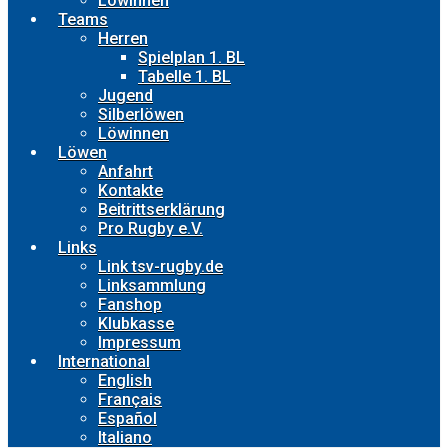
Löwinnen
Teams
Herren
Spielplan 1. BL
Tabelle 1. BL
Jugend
Silberlöwen
Löwinnen
Löwen
Anfahrt
Kontakte
Beitrittserklärung
Pro Rugby e.V.
Links
Link tsv-rugby.de
Linksammlung
Fanshop
Klubkasse
Impressum
International
English
Français
Español
Italiano