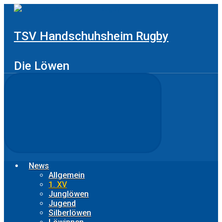
Zum
Hauptinhalt
springen
TSV Handschuhsheim Rugby
Die Löwen
News
Allgemein
1. XV
Junglöwen
Jugend
Silberlöwen