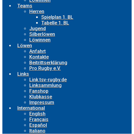
Löwinnen
Teams
Herren
Spielplan 1. BL
Tabelle 1. BL
Jugend
Silberlöwen
Löwinnen
Löwen
Anfahrt
Kontakte
Beitrittserklärung
Pro Rugby e.V.
Links
Link tsv-rugby.de
Linksammlung
Fanshop
Klubkasse
Impressum
International
English
Français
Español
Italiano