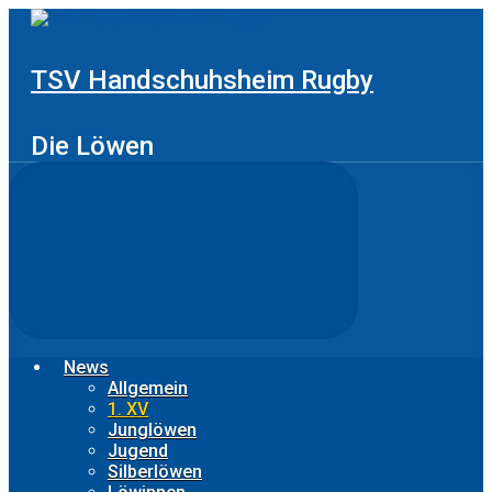
Zum
Hauptinhalt
springen
TSV Handschuhsheim Rugby
Die Löwen
News
Allgemein
1. XV
Junglöwen
Jugend
Silberlöwen