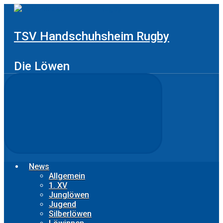
Zum
Hauptinhalt
springen
TSV Handschuhsheim Rugby
Die Löwen
News
Allgemein
1. XV
Junglöwen
Jugend
Silberlöwen