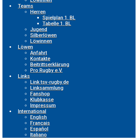
Löwinnen
Teams
Herren
Spielplan 1. BL
Tabelle 1. BL
Jugend
Silberlöwen
Löwinnen
Löwen
Anfahrt
Kontakte
Beitrittserklärung
Pro Rugby e.V.
Links
Link tsv-rugby.de
Linksammlung
Fanshop
Klubkasse
Impressum
International
English
Français
Español
Italiano