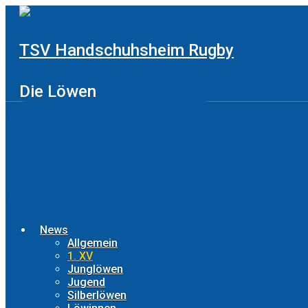
Zum
Hauptinhalt
springen
TSV Handschuhsheim Rugby
Die Löwen
News
Allgemein
1. XV
Junglöwen
Jugend
Silberlöwen