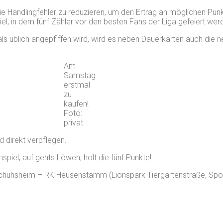
die Handlingfehler zu reduzieren, um den Ertrag an möglichen Pun
el, in dem fünf Zähler vor den besten Fans der Liga gefeiert werd
r als üblich angepfiffen wird, wird es neben Dauerkarten auch die
Am
Samstag
erstmal
zu
kaufen!
Foto:
privat
 direkt verpflegen.
spiel, auf gehts Löwen, holt die fünf Punkte!
huhsheim – RK Heusenstamm (Lionspark Tiergartenstraße, Spo