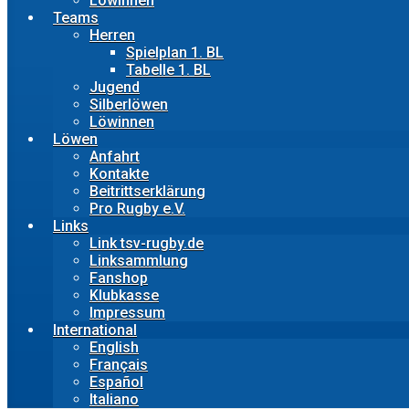
Löwinnen
Teams
Herren
Spielplan 1. BL
Tabelle 1. BL
Jugend
Silberlöwen
Löwinnen
Löwen
Anfahrt
Kontakte
Beitrittserklärung
Pro Rugby e.V.
Links
Link tsv-rugby.de
Linksammlung
Fanshop
Klubkasse
Impressum
International
English
Français
Español
Italiano