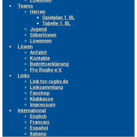
Löwinnen
Teams
Herren
Spielplan 1. BL
Tabelle 1. BL
Jugend
Silberlöwen
Löwinnen
Löwen
Anfahrt
Kontakte
Beitrittserklärung
Pro Rugby e.V.
Links
Link tsv-rugby.de
Linksammlung
Fanshop
Klubkasse
Impressum
International
English
Français
Español
Italiano