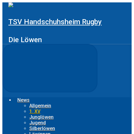
Zum
Hauptinhalt
springen
TSV Handschuhsheim Rugby
Die Löwen
News
Allgemein
1. XV
Junglöwen
Jugend
Silberlöwen