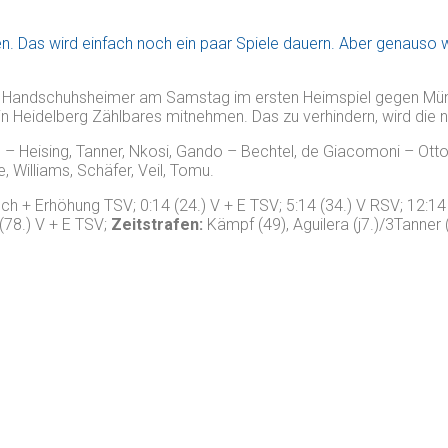
. Das wird einfach noch ein paar Spiele dauern. Aber genauso wu
e Handschuhsheimer am Samstag im ersten Heimspiel gegen Mü
n Heidelberg Zählbares mitnehmen. Das zu verhindern, wird die
– Heising, Tanner, Nkosi, Gando – Bechtel, de Giacomoni – Ott
e, Williams, Schäfer, Veil, Tomu.
uch + Erhöhung TSV; 0:14 (24.) V + E TSV; 5:14 (34.) V RSV; 12:14
 (78.) V + E TSV;
Zeitstrafen:
Kämpf (49), Aguilera (j7.)/3Tanner 