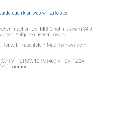
rde auch klar, was wir zu leisten
nchen machen. Der MRFC hat mit einem 34:0
 nächste Aufgabe unserer Löwen.
o, Renc, T. Frauenfeld – May, Kamkwindo –
 (37.) V + E RSV; 12:19 (40.) V TSV; 12:24
(34.).
momo