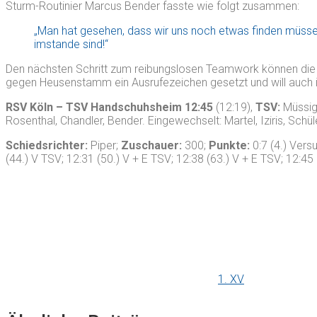
Sturm-Routinier Marcus Bender fasste wie folgt zusammen:
„Man hat gesehen, dass wir uns noch etwas finden müssen
imstande sind!“
Den nächsten Schritt zum reibungslosen Teamwork können di
gegen Heusenstamm ein Ausrufezeichen gesetzt und will auch i
RSV Köln – TSV Handschuhsheim 12:45
(12:19),
TSV:
Müssig 
Rosenthal, Chandler, Bender. Eingewechselt: Martel, Iziris, Schül
Schiedsrichter:
Piper;
Zuschauer:
300;
Punkte:
0:7 (4.) Vers
(44.) V TSV; 12:31 (50.) V + E TSV; 12:38 (63.) V + E TSV; 12:45
1. XV