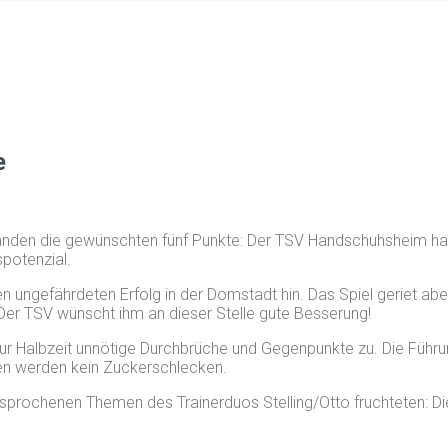
e
tanden die gewünschten fünf Punkte: Der TSV Handschuhsheim h
potenzial.
 ungefährdeten Erfolg in der Domstadt hin. Das Spiel geriet aber
r TSV wünscht ihm an dieser Stelle gute Besserung!
zur Halbzeit unnötige Durchbrüche und Gegenpunkte zu. Die Führ
n werden kein Zuckerschlecken.
esprochenen Themen des Trainerduos Stelling/Otto fruchteten: Di