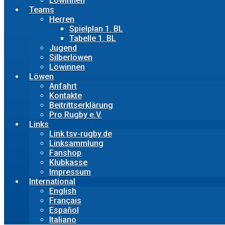
Löwinnen
Teams
Herren
Spielplan 1. BL
Tabelle 1. BL
Jugend
Silberlöwen
Löwinnen
Löwen
Anfahrt
Kontakte
Beitrittserklärung
Pro Rugby e.V.
Links
Link tsv-rugby.de
Linksammlung
Fanshop
Klubkasse
Impressum
International
English
Français
Español
Italiano